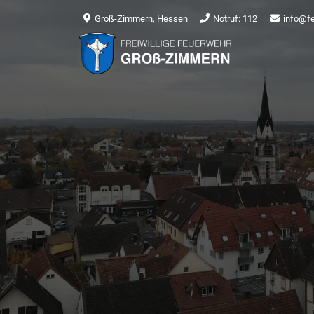
Groß-Zimmern, Hessen
Notruf: 112
info@f