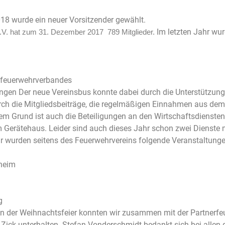
8 wurde ein neuer Vorsitzender gewählt.
Im letzten Jahr wu
.V. hat zum 31. Dezember 2017 789 Mitglieder.
isfeuerwehrverbandes
gen Der neue Vereinsbus konnte dabei durch die Unterstützung
ch die Mitgliedsbeiträge, die regelmäßigen Einnahmen aus dem
em Grund ist auch die Beteiligungen an den Wirtschaftsdiensten 
Gerätehaus. Leider sind auch dieses Jahr schon zwei Dienste man
hr wurden seitens des Feuerwehrvereins folgende Veranstaltunge
nheim
g
 An der Weihnachtsfeier konnten wir zusammen mit der Partner
ck unterhalten. Stefan Vonderschmidt bedankt sich bei allen di