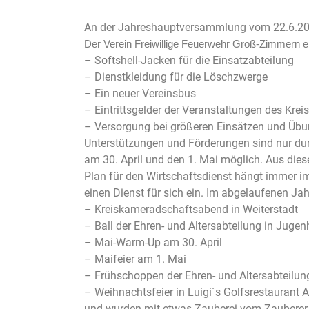
An der Jahreshauptversammlung vom 22.6.201
Der Verein Freiwillige Feuerwehr Groß-Zimmern e
– Softshell-Jacken für die Einsatzabteilung
– Dienstkleidung für die Löschzwerge
– Ein neuer Vereinsbus
– Eintrittsgelder der Veranstaltungen des Kre
– Versorgung bei größeren Einsätzen und Übun
Unterstützungen und Förderungen sind nur dur
am 30. April und den 1. Mai möglich. Aus dies
Plan für den Wirtschaftsdienst hängt immer im 
einen Dienst für sich ein. Im abgelaufenen Ja
– Kreiskameradschaftsabend in Weiterstadt
– Ball der Ehren- und Altersabteilung in Juge
– Mai-Warm-Up am 30. April
– Maifeier am 1. Mai
– Frühschoppen der Ehren- und Altersabteilun
– Weihnachtsfeier in Luigi´s Golfsrestaurant
und wurden mit etwas Zauberei vom Zauberer Zi