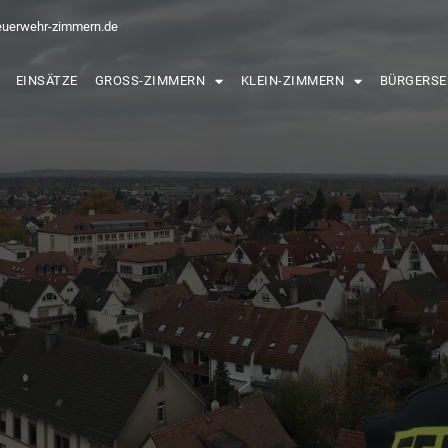
euerwehr-zimmern.de
EINSÄTZE
GROSS-ZIMMERN
KLEIN-ZIMMERN
BÜRGERSE