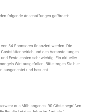
rden folgende Anschaffungen gefördert:
 von 34 Sponsoren finanziert werden. Die
 Gaststättenbetrieb und den Veranstaltungen
und Festdiensten sehr wichtig. Ein aktueller
gels Wirt ausgefallen. Bitte tragen Sie hier
n ausgerich­tet und besucht.
feuerwehr aus Mühlanger ca. 90 Gäste begrüßen
e Ihn die Letzten Jahre im Amt als 1.