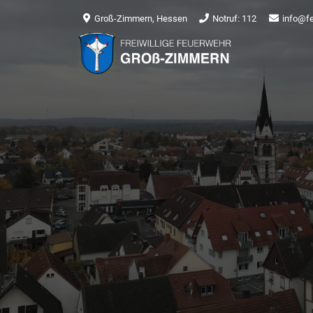
Groß-Zimmern, Hessen
Notruf: 112
info@f