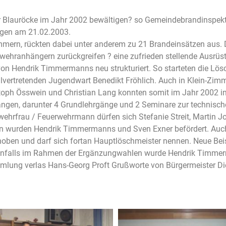
 Blauröcke im Jahr 2002 bewältigen? so Gemeindebrandinspekt
ngen am 21.02.2003.
mmern, rückten dabei unter anderem zu 21 Brandeinsätzen aus. 
wehranhängern zurückgreifen ? eine zufrieden stellende Ausrüst
on Hendrik Timmermanns neu strukturiert. So starteten die Lö
lvertretenden Jugendwart Benedikt Fröhlich. Auch in Klein-Zimm
hristoph Össwein und Christian Lang konnten somit im Jahr 2002
ngen, darunter 4 Grundlehrgänge und 2 Seminare zur technische
rfrau / Feuerwehrmann dürfen sich Stefanie Streit, Martin Jost
wurden Hendrik Timmermanns und Sven Exner befördert. Auch 
hoben und darf sich fortan Hauptlöschmeister nennen. Neue Bei
enfalls im Rahmen der Ergänzungwahlen wurde Hendrik Timme
ung verlas Hans-Georg Proft Grußworte von Bürgermeister Diet