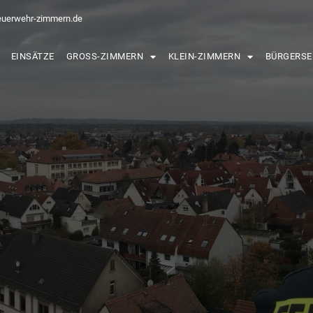
euerwehr-zimmern.de
EINSÄTZE
GROSS-ZIMMERN
KLEIN-ZIMMERN
BÜRGERSE