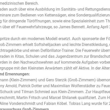
medizinischen Bereich.
den auch über eine Ausbildung im Sanitäts- und Rettungsdienst.
eminare zum Bedienen von Kettensägen, eine Sonderqualifizierun
 für dringende Türöffnungen, sowie eine Spezialeinheit zum T
 über elf Feuerwehrfahrzeuge, so James Bennett. Anfang April 
ritze durch ein modernes Modell ersetzt. Auch sponserte der För
ß-Zimmern erhielt Softshelljacken und leichte Dienstkleidung, d
htragekörbe und einen Defibrillator-Trainer. Die Feuerwehr üb
raden in Kitas, Schulen und das Jugendzentrum zur Brandschut
erden in den Nachwuchswehren auf kommende Aufgaben vorbere
ergruppe mit den Kleinsten Anwärtern zählt elf Aktive. In der Alt
und Ernennungen:
ann (Klein-Zimmern) und Gero Sterzik (Groß-Zimmern) übernom
y Arnold, Patrick Dotter und Maximilian Wolfenstädter zu Feue
 Schuck und Tilman Schmied aus Klein-Zimmern. Zur Hauptfeue
rschmitt, Martin Fritsch und Marcel Shilanek qualifiziert. Zum
Aline Vonderschmidt und Fabian Köbel. Tobias Lang wurde für 20
rausschuss Groß-Zimmern