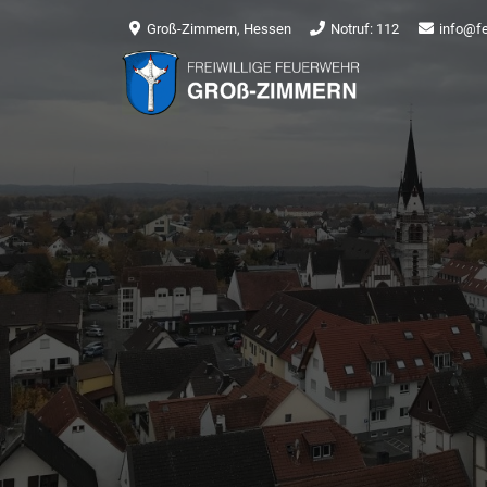
Groß-Zimmern, Hessen
Notruf: 112
info@f