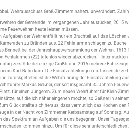
Köbel. Wehrausschuss Groß-Zimmern nahezu unverändert. Zahlr
uerwehren der Gemeinde im vergangenen Jahr ausrücken, 2015 wa
erne Feuerwehren heute leisten müssen.
en Aufgaben der Wehr entfällt nur ein Bruchteil auf das Lösche
e Kameraden zu Bränden aus, 22 Fehlalarme schlagen zu Buche. 1
s Bennett bei der Jahreshauptversammlung der Wehren. 1613 P
on Fehlalarmen (22) tatenlos wieder abzurücken. Hinter nackten
onntag zerstörte der einzige Großbrand 2016 mehrere Fahrzeug
mmerns Kart-Bahn kam. Die Einsatzabteilungen umfassen derzeit 
eihe zurückgetreten ist die Wehrführung der Einsatzabteilung au
 Wehrführer Markus Geßner, der seit insgesamt 35 Jahren Feuerw
 Platz, für einen Jüngeren. Zum neuen Wehrführer für Klein-Zim
i Einsätze, auf die ich näher eingehen möchte, so Geßner in seine
Zum Glück stellte sich heraus, dass vermutlich das Kochen den
euge in der Nacht von Zimmerner Kerbsamstag auf Sonntag. A
k in das Spektrum an Aufgaben die uns begegnen. Unser Tagesges
rmschaden kommen hinzu. Um für diese sehr unterschiedlichen