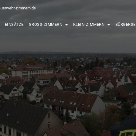
euerwehr-zimmern.de
EINSÄTZE
GROSS-ZIMMERN
KLEIN-ZIMMERN
BÜRGERSE