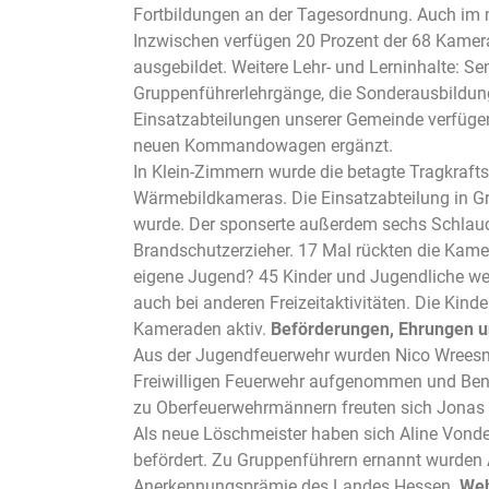
Fortbildungen an der Tagesordnung. Auch im 
Inzwischen verfügen 20 Prozent der 68 Kamera
ausgebildet. Weitere Lehr- und Lerninhalte: S
Gruppenführerlehrgänge, die Sonderausbildung
Einsatzabteilungen unserer Gemeinde verfügen
neuen Kommandowagen ergänzt.
In Klein-Zimmern wurde die betagte Tragkraftsp
Wärmebildkameras. Die Einsatzabteilung in Gro
wurde. Der sponserte außerdem sechs Schlauc
Brandschutzerzieher. 17 Mal rückten die Kame
eigene Jugend? 45 Kinder und Jugendliche w
auch bei anderen Freizeitaktivitäten. Die Kind
Kameraden aktiv.
Beförderungen, Ehrungen 
Aus der Jugendfeuerwehr wurden Nico Wreesm
Freiwilligen Feuerwehr aufgenommen und Benn
zu Oberfeuerwehrmännern freuten sich Jonas
Als neue Löschmeister haben sich Aline Vonde
befördert. Zu Gruppenführern ernannt wurden 
Anerkennungsprämie des Landes Hessen.
Weh