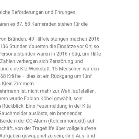
eiche Beförderungen und Ehrungen.
ren es 87. 68 Kameraden stehen für die
n von Bränden. 49 Hilfeleistungen machen 2016
36 Stunden dauerten die Einsätze vor Ort, so
ersonalstunden waren in 2016 nötig, um Hilfe
 Zahlen verbergen sich Zerstörung und
e und eine Kfz-Werkstatt. 15 Menschen wurden
68 Kräfte – dies ist ein Rückgang um fünf
s Klein-Zimmern.
ehrmann ist, nicht mehr zur Wahl aufstellen.
mern wurde Fabian Köbel gewählt, sein
m Rückblick: Eine Feuermeldung in der Kita
 Rauchmelder auslöste, ein brennender
ußerdem der CO-Alarm (Kohlenmonoxid) auf
chäft, von der Tragehilfe über vollgelaufene
 Aufgaben gewappnet zu sein, sind Aus- und