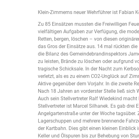
Klein-Zimmerns neuer Wehrführer ist Fabian 
Zu 85 Einsätzen mussten die Freiwilligen Fe
vielfältigen Aufgaben zur Verfügung, die mod
Retten, bergen, löschen – von diesen originär
das Gros der Einsätze aus. 14 mal rückten di
die Bilanz des Gemeindebrandinspektors Jame
zu leisten, Brände zu löschen oder aufgrund v
tragische Schicksale. In der Nacht zum Kerbs
verletzt, als es zu einem CO2-Unglück auf Zi
Aktive gegenüber dem Vorjahr. In die zweite R
Nach 18 Jahren an vorderster Stelle ließ sich
Auch sein Stellvertreter Ralf Wiedekind macht
Stellvertreter ist Marcel Silhanek. Es gab dre
Angelgartenstraße unter der Woche tagsüber. 
Lagerschuppen und mehrere brennende Fahrz
der Kartbahn. Dies gibt einen kleinen Einblic
Keller und Ölspuren bis zur Behebung von Stu