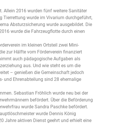
 Allein 2016 wurden fünf weitere Sanitäter
g Tierrettung wurde im Vivarium durchgeführt,
hema Absturzsicherung wurde ausgebildet. Die
2016 wurde die Fahrzeugflotte durch einen
derverein im kleinen Ortsteil zwei Mini-
ie zur Hälfte vom Förderverein finanziert
ernimmt auch pädagogische Aufgaben als
zerziehung aus. Und wie steht es um die
itet – genießen die Gemeinschaft jedoch
ers- und Ehrenabteilung sind 28 ehemalige
men. Sebastian Fröhlich wurde neu bei der
rwehrmännern befördert. Über die Beförderung
rwehrfrau wurde Sandra Paschke befördert.
 Hauptlöschmeister wurde Dennis König
 Jahre aktiven Dienst geehrt und erhielt eine