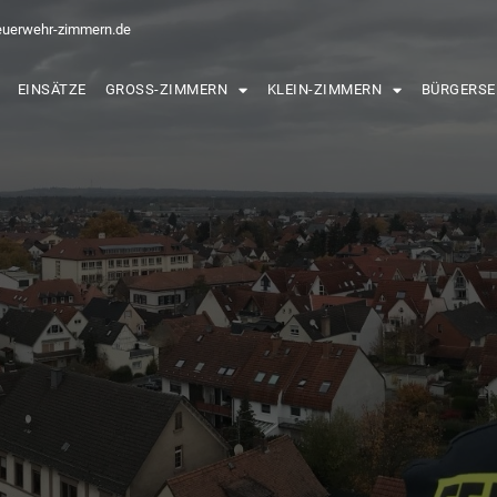
euerwehr-zimmern.de
EINSÄTZE
GROSS-ZIMMERN
KLEIN-ZIMMERN
BÜRGERSE