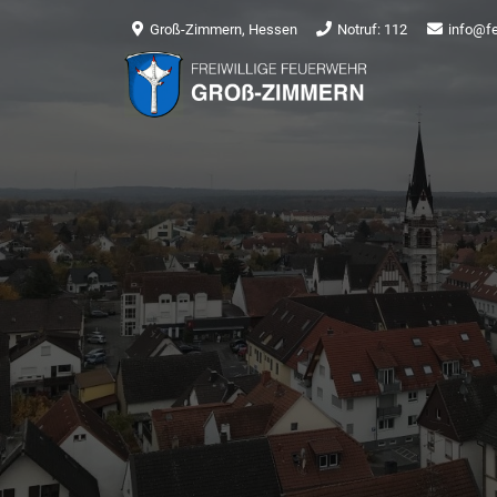
Groß-Zimmern, Hessen
Notruf: 112
info@f