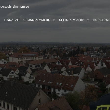
euerwehr-zimmern.de
EINSÄTZE
GROSS-ZIMMERN
KLEIN-ZIMMERN
BÜRGERSE