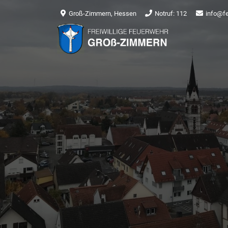
Groß-Zimmern, Hessen
Notruf: 112
info@f