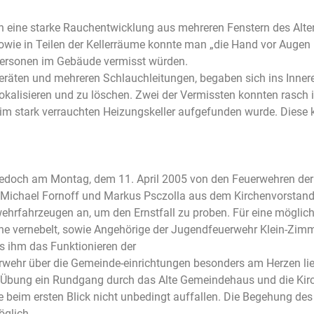
n eine starke Rauchentwicklung aus mehreren Fenstern des Alte
 in Teilen der Kellerräume konnte man „die Hand vor Augen ni
 Personen im Gebäude vermisst würden.
eräten und mehreren Schlauchleitungen, begaben sich ins Inne
okalisieren und zu löschen. Zwei der Vermissten konnten rasch
im stark verrauchten Heizungskeller aufgefunden wurde. Diese ko
das jedoch am Montag, dem 11. April 2005 von den Feuerwehren 
 Michael Fornoff und Markus Psczolla aus dem Kirchenvorstand
rfahrzeugen an, um den Ernstfall zu proben. Für eine möglichs
 vernebelt, sowie Angehörige der Jugendfeuerwehr Klein-Zimmer
s ihm das Funktionieren der
rwehr über die Gemeinde-einrichtungen besonders am Herzen lie
 Übung ein Rundgang durch das Alte Gemeindehaus und die Kir
ie beim ersten Blick nicht unbedingt auffallen. Die Begehung 
 möglich.