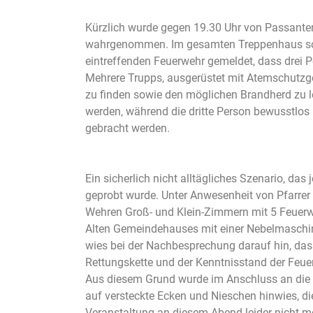
Kürzlich wurde gegen 19.30 Uhr von Passante
wahrgenommen. Im gesamten Treppenhaus sowie
eintreffenden Feuerwehr gemeldet, dass drei
Mehrere Trupps, ausgerüstet mit Atemschutzg
zu finden sowie den möglichen Brandherd zu l
werden, während die dritte Person bewusstlos 
gebracht werden.
Ein sicherlich nicht alltägliches Szenario, 
geprobt wurde. Unter Anwesenheit von Pfarrer
Wehren Groß- und Klein-Zimmern mit 5 Feuerweh
Alten Gemeindehauses mit einer Nebelmaschine
wies bei der Nachbesprechung darauf hin, das
Rettungskette und der Kenntnisstand der Feue
Aus diesem Grund wurde im Anschluss an die
auf versteckte Ecken und Nieschen hinwies, d
Veranstaltung an diesem Abend leider nicht