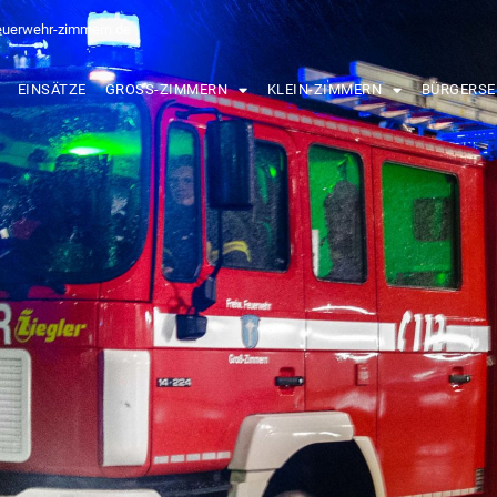
euerwehr-zimmern.de
EINSÄTZE
GROSS-ZIMMERN
KLEIN-ZIMMERN
BÜRGERSE