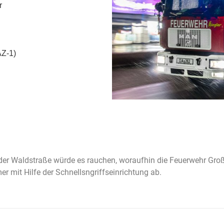
r
AZ-1)
n der Waldstraße würde es rauchen, woraufhin die Feuerwehr Gro
er mit Hilfe der Schnellsngriffseinrichtung ab.