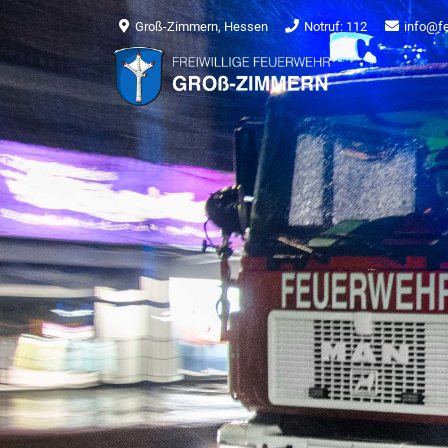
Groß-Zimmern, Hessen
Notruf: 112
info@f