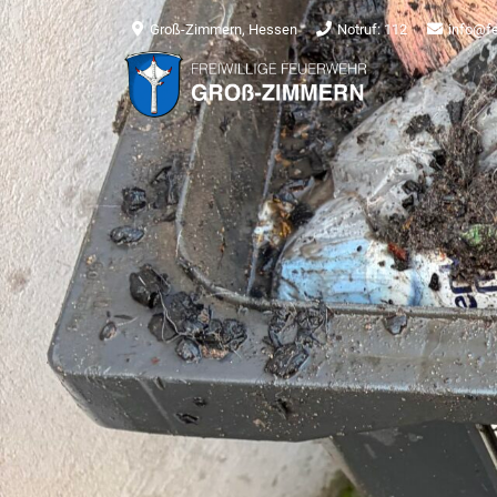
Groß-Zimmern, Hessen
Notruf: 112
info@f