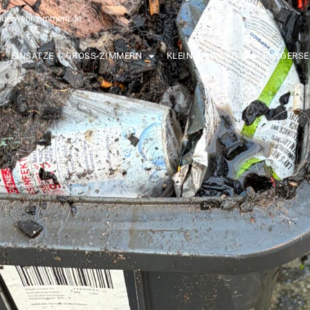
euerwehr-zimmern.de
EINSÄTZE
GROSS-ZIMMERN
KLEIN-ZIMMERN
BÜRGERSE