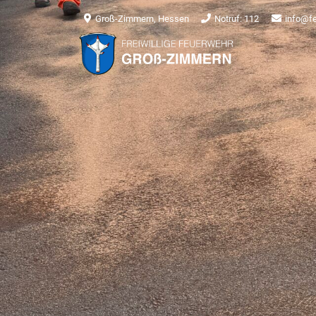
Groß-Zimmern, Hessen
Notruf: 112
info@f