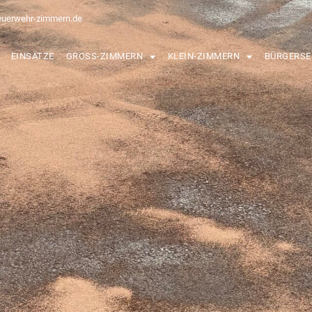
euerwehr-zimmern.de
EINSÄTZE
GROSS-ZIMMERN
KLEIN-ZIMMERN
BÜRGERSE