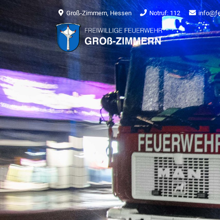
Groß-Zimmern, Hessen
Notruf: 112
info@f