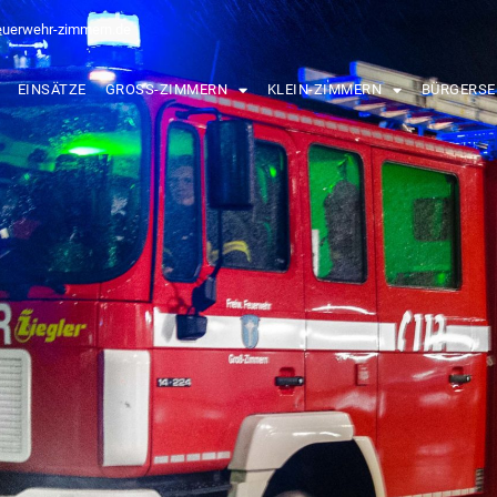
euerwehr-zimmern.de
EINSÄTZE
GROSS-ZIMMERN
KLEIN-ZIMMERN
BÜRGERSE