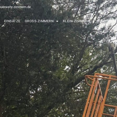
euerwehr-zimmern.de
EINSÄTZE
GROSS-ZIMMERN
KLEIN-ZIMMERN
BÜRGERSE