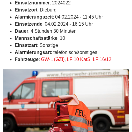
Einsatznummer
: 2024022
Einsatzort
: Dieburg
Alarmierungszeit
: 04.02.2024 - 11:45 Uhr
Einsatzende
: 04.02.2024 - 16:15 Uhr
Dauer
: 4 Stunden 30 Minuten
Mannschaftsstärke
: 10
Einsatzart
: Sonstige
Alarmierungsart
: telefonisch/sonstiges
Fahrzeuge
:
GW-L (GZI)
,
LF 10 KatS
,
LF 16/12