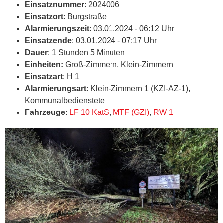
Einsatznummer
: 2024006
Einsatzort
: Burgstraße
Alarmierungszeit
: 03.01.2024 - 06:12 Uhr
Einsatzende
: 03.01.2024 - 07:17 Uhr
Dauer
: 1 Stunden 5 Minuten
Einheiten:
Groß-Zimmern, Klein-Zimmern
Einsatzart
: H 1
Alarmierungsart
: Klein-Zimmern 1 (KZI-AZ-1),
Kommunalbedienstete
Fahrzeuge
:
LF 10 KatS
,
MTF (GZI)
,
RW 1