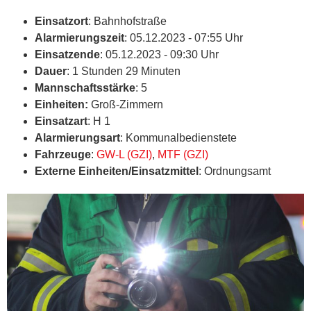
Einsatzort
: Bahnhofstraße
Alarmierungszeit
: 05.12.2023 - 07:55 Uhr
Einsatzende
: 05.12.2023 - 09:30 Uhr
Dauer
: 1 Stunden 29 Minuten
Mannschaftsstärke
: 5
Einheiten:
Groß-Zimmern
Einsatzart
: H 1
Alarmierungsart
: Kommunalbedienstete
Fahrzeuge
:
GW-L (GZI)
,
MTF (GZI)
Externe Einheiten/Einsatzmittel
: Ordnungsamt