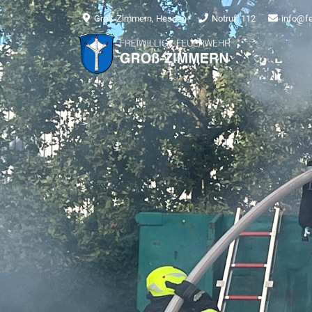
Groß-Zimmern, Hessen
Notruf: 112
info@f