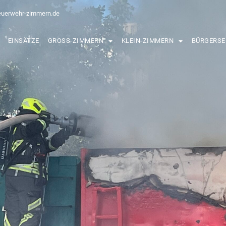
euerwehr-zimmern.de
EINSÄTZE
GROSS-ZIMMERN
KLEIN-ZIMMERN
BÜRGERSE