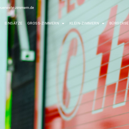
euerwehr-zimmern.de
EINSÄTZE
GROSS-ZIMMERN
KLEIN-ZIMMERN
BÜRGERSE