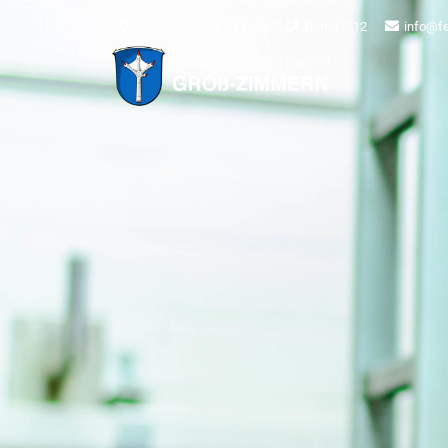
Groß-Zimmern, Hessen
Notruf: 112
info@f