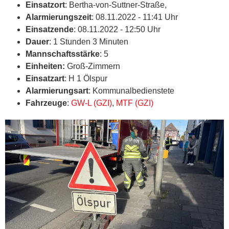
Einsatzort
: Bertha-von-Suttner-Straße,
Alarmierungszeit
: 08.11.2022 - 11:41 Uhr
Einsatzende
: 08.11.2022 - 12:50 Uhr
Dauer
: 1 Stunden 3 Minuten
Mannschaftsstärke
: 5
Einheiten:
Groß-Zimmern
Einsatzart
: H 1 Ölspur
Alarmierungsart
: Kommunalbedienstete
Fahrzeuge
:
GW-L (GZI)
,
MTF (GZI)