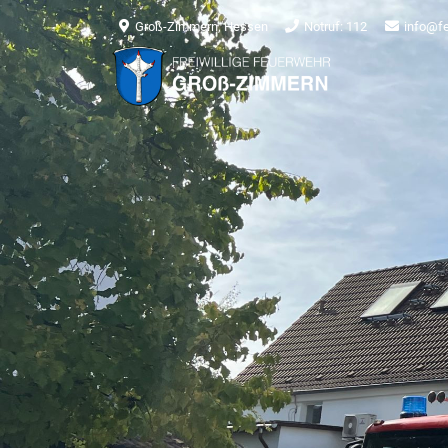
Groß-Zimmern, Hessen
Notruf: 112
info@f