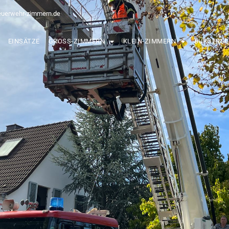
euerwehr-zimmern.de
EINSÄTZE
GROSS-ZIMMERN
KLEIN-ZIMMERN
BÜRGERSE