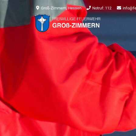
Groß-Zimmern, Hessen
Notruf: 112
info@f