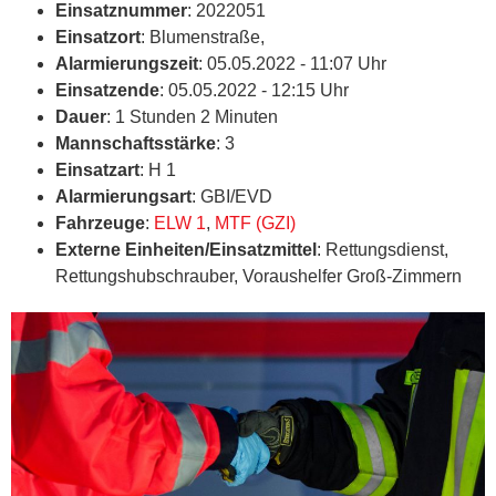
Einsatznummer
: 2022051
Einsatzort
: Blumenstraße,
Alarmierungszeit
: 05.05.2022 - 11:07 Uhr
Einsatzende
: 05.05.2022 - 12:15 Uhr
Dauer
: 1 Stunden 2 Minuten
Mannschaftsstärke
: 3
Einsatzart
: H 1
Alarmierungsart
: GBI/EVD
Fahrzeuge
:
ELW 1
,
MTF (GZI)
Externe Einheiten/Einsatzmittel
: Rettungsdienst,
Rettungshubschrauber, Voraushelfer Groß-Zimmern