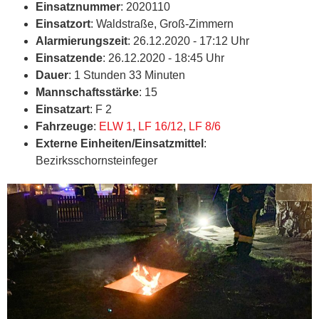
Einsatznummer
: 2020110
Einsatzort
: Waldstraße, Groß-Zimmern
Alarmierungszeit
: 26.12.2020 - 17:12 Uhr
Einsatzende
: 26.12.2020 - 18:45 Uhr
Dauer
: 1 Stunden 33 Minuten
Mannschaftsstärke
: 15
Einsatzart
: F 2
Fahrzeuge
:
ELW 1
,
LF 16/12
,
LF 8/6
Externe Einheiten/Einsatzmittel
:
Bezirksschornsteinfeger