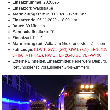
Einsatznummer
: 2020095
Einsatzort
: Waldstraße
Alarmierungszeit
: 05.11.2020 - 17:30 Uhr
Einsatzende
: 05.11.2020 - 18:00 Uhr
Dauer
: 30 Minuten
Mannschaftsstärke
: 70
Einsatzart
: F 2 Y
Alarmierungsart
: Vollalarm Groß- und Klein-Zimmern
Fahrzeuge
:
ELW 1
,
GW-L (GZI)
,
GW-L (KZI)
,
LF 16/12
,
LF 8/6
,
MTF (KZI)
,
RW 1
,
TLF 20/40 SL
,
VLF-W400
Externe Einheiten/Einsatzmittel
: Feuerwehr Dieburg,
Rettungsdienst, Voraushelfer Groß-Zimmern