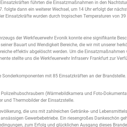
 Einsatzkräften führten die Einsatzmaßnahmen in den Nachtstun
folgte dann ein weiterer Wechsel, um 14 Uhr erfolgt der näch
der Einsatzkräfte wurden durch tropischen Temperaturen von 39 
hrzeugs der Werkfeuerwehr Evonik konnte eine signifikante Be
d seiner Bauart und Wendigkeit Bereiche, die wir mit unserer he
ereiche effektiv abgelöscht werden. Um die Einsatzmaßnahmen w
nente stellte uns die Werkfeuerwehr Infraserv Frankfurt zur Ver
ge Sonderkomponenten mit 85 Einsatzkräften an der Brandstelle
t Polizeihubschraubern (Wärmebildkamera und Foto-Dokumentati
er und Thermobilder der Einsatzstelle.
völkerung, die uns mit zahlreichen Getränke- und Lebensmittel
 ansässigen Gewerbebetriebe. Ein riesengroßes Dankeschön geht
en Bedingungen, zum Erfolg und glücklichen Ausgang dieses Bran