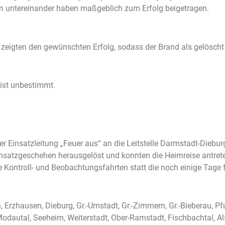
en untereinander haben maßgeblich zum Erfolg beigetragen.
gten den gewünschten Erfolg, sodass der Brand als gelöscht 
ist unbestimmt.
 Einsatzleitung „Feuer aus“ an die Leitstelle Darmstadt-Diebur
atzgeschehen herausgelöst und konnten die Heimreise antreten. 
 Kontroll- und Beobachtungsfahrten statt die noch einige Tage 
 Erzhausen, Dieburg, Gr.-Umstadt, Gr.-Zimmern, Gr.-Bieberau, Pf
dautal, Seeheim, Weiterstadt, Ober-Ramstadt, Fischbachtal, Al