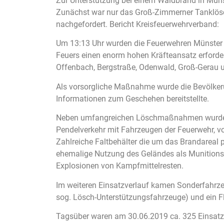
Zur Unterstützung bei einem Waldbrand in Müns
Zunächst war nur das Groß-Zimmerner Tanklösc
nachgefordert. Bericht Kreisfeuerwehrverband:
Um 13:13 Uhr wurden die Feuerwehren Münster u
Feuers einen enorm hohen Kräfteansatz erforde
Offenbach, Bergstraße, Odenwald, Groß-Gerau u
Als vorsorgliche Maßnahme wurde die Bevölkeru
Informationen zum Geschehen bereitstellte.
Neben umfangreichen Löschmaßnahmen wurde v
Pendelverkehr mit Fahrzeugen der Feuerwehr, 
Zahlreiche Faltbehälter die um das Brandareal
ehemalige Nutzung des Geländes als Munitionsa
Explosionen von Kampfmittelresten.
Im weiteren Einsatzverlauf kamen Sonderfahrze
sog. Lösch-Unterstützungsfahrzeuge) und ein Fl
Tagsüber waren am 30.06.2019 ca. 325 Einsatz