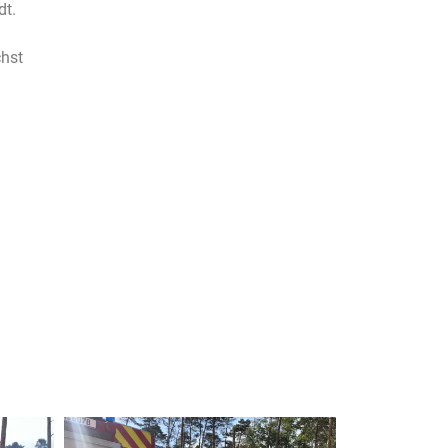
dt.
chst