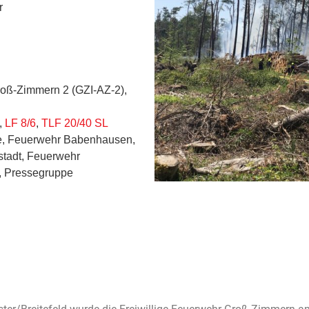
r
oß-Zimmern 2 (GZI-AZ-2),
,
LF 8/6
,
TLF 20/40 SL
se, Feuerwehr Babenhausen,
tadt, Feuerwehr
, Pressegruppe