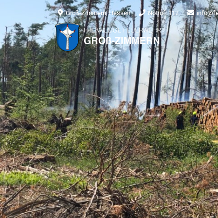
Groß-Zimmern, Hessen
Notruf: 112
info@f