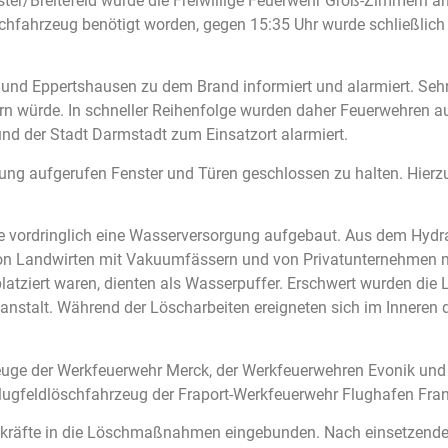
ter/Breitefeld wurde die Freiwillige Feuerwehr Groß-Zimmern a
hfahrzeug benötigt worden, gegen 15:35 Uhr wurde schließlich
nd Eppertshausen zu dem Brand informiert und alarmiert. Sehr 
rn würde. In schneller Reihenfolge wurden daher Feuerwehren a
nd der Stadt Darmstadt zum Einsatzort alarmiert.
ng aufgerufen Fenster und Türen geschlossen zu halten. Hierz
ordringlich eine Wasserversorgung aufgebaut. Aus dem Hydra
von Landwirten mit Vakuumfässern und von Privatunternehmen m
 platziert waren, dienten als Wasserpuffer. Erschwert wurden 
nstalt. Während der Löscharbeiten ereigneten sich im Inneren d
uge der Werkfeuerwehr Merck, der Werkfeuerwehren Evonik und I
ugfeldlöschfahrzeug der Fraport-Werkfeuerwehr Flughafen Frank
kräfte in die Löschmaßnahmen eingebunden. Nach einsetzenden 