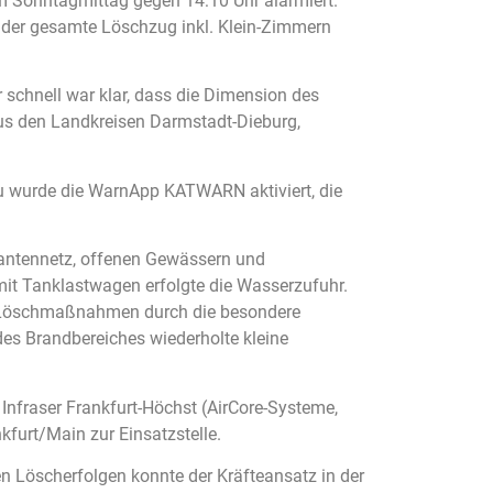
m Sonntagmittag gegen 14:10 Uhr alarmiert.
 der gesamte Löschzug inkl. Klein-Zimmern
schnell war klar, dass die Dimension des
us den Landkreisen Darmstadt-Dieburg,
u wurde die WarnApp KATWARN aktiviert, die
ntennetz, offenen Gewässern und
it Tanklastwagen erfolgte die Wasserzufuhr.
die Löschmaßnahmen durch die besondere
es Brandbereiches wiederholte kleine
nfraser Frankfurt-Höchst (AirCore-Systeme,
furt/Main zur Einsatzstelle.
Löscherfolgen konnte der Kräfteansatz in der