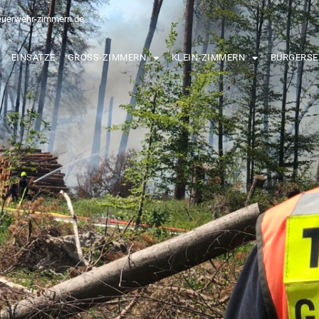
euerwehr-zimmern.de
EINSÄTZE
GROSS-ZIMMERN
KLEIN-ZIMMERN
BÜRGERSE