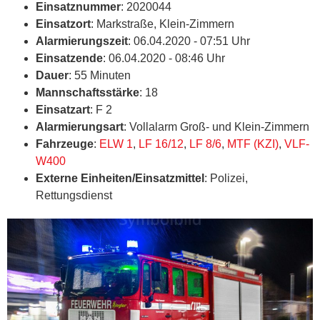
Einsatznummer
: 2020044
Einsatzort
: Markstraße, Klein-Zimmern
Alarmierungszeit
: 06.04.2020 - 07:51 Uhr
Einsatzende
: 06.04.2020 - 08:46 Uhr
Dauer
: 55 Minuten
Mannschaftsstärke
: 18
Einsatzart
: F 2
Alarmierungsart
: Vollalarm Groß- und Klein-Zimmern
Fahrzeuge
:
ELW 1
,
LF 16/12
,
LF 8/6
,
MTF (KZI)
,
VLF-
W400
Externe Einheiten/Einsatzmittel
: Polizei,
Rettungsdienst