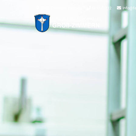
Groß-Zimmern, Hessen
Notruf: 112
info@f