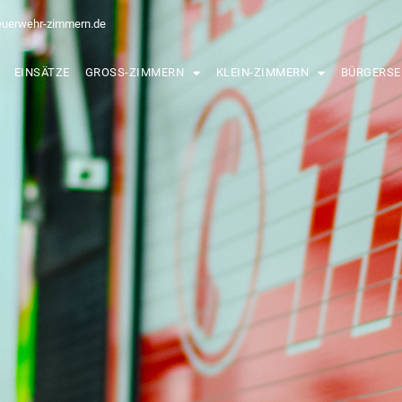
euerwehr-zimmern.de
EINSÄTZE
GROSS-ZIMMERN
KLEIN-ZIMMERN
BÜRGERSE