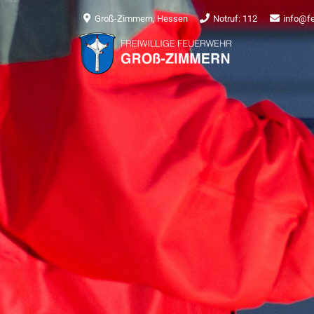
Groß-Zimmern, Hessen
Notruf: 112
info@f