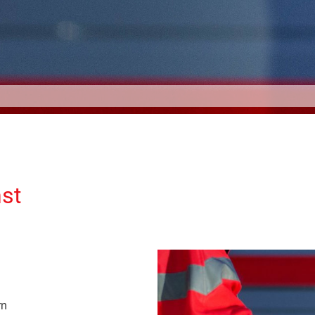
nst
rn