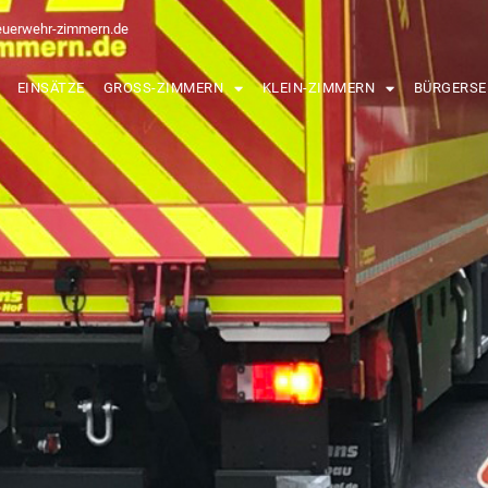
euerwehr-zimmern.de
EINSÄTZE
GROSS-ZIMMERN
KLEIN-ZIMMERN
BÜRGERSE