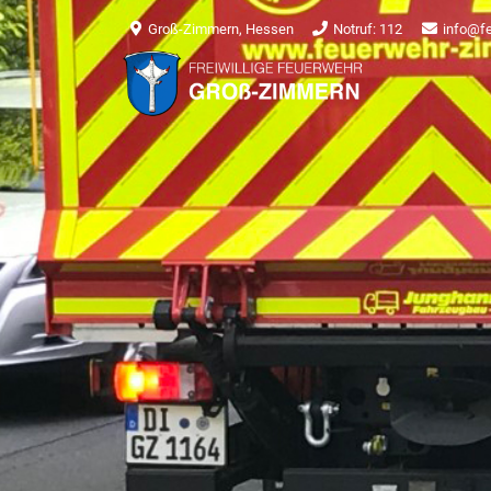
Groß-Zimmern, Hessen
Notruf: 112
info@f