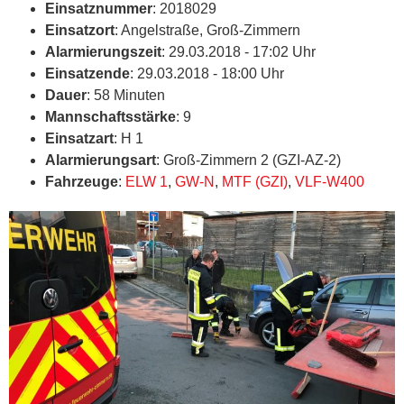
Einsatznummer
: 2018029
Einsatzort
: Angelstraße, Groß-Zimmern
Alarmierungszeit
: 29.03.2018 - 17:02 Uhr
Einsatzende
: 29.03.2018 - 18:00 Uhr
Dauer
: 58 Minuten
Mannschaftsstärke
: 9
Einsatzart
: H 1
Alarmierungsart
: Groß-Zimmern 2 (GZI-AZ-2)
Fahrzeuge
:
ELW 1
,
GW-N
,
MTF (GZI)
,
VLF-W400