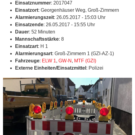
Einsatznummer
: 2017047
Einsatzort
: Georgenhäuser Weg, Groß-Zimmern
Alarmierungszeit
: 26.05.2017 - 15:03 Uhr
Einsatzende
: 26.05.2017 - 15:55 Uhr
Dauer
: 52 Minuten
Mannschaftsstärke
: 8
Einsatzart
: H 1
Alarmierungsart
: Groß-Zimmern 1 (GZI-AZ-1)
Fahrzeuge
:
ELW 1
,
GW-N
,
MTF (GZI)
Externe Einheiten/Einsatzmittel
: Polizei