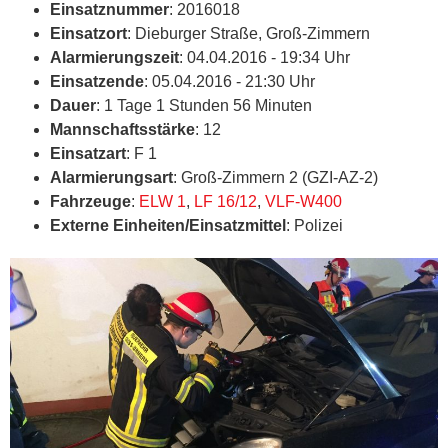
Einsatznummer
: 2016018
Einsatzort
: Dieburger Straße, Groß-Zimmern
Alarmierungszeit
: 04.04.2016 - 19:34 Uhr
Einsatzende
: 05.04.2016 - 21:30 Uhr
Dauer
: 1 Tage 1 Stunden 56 Minuten
Mannschaftsstärke
: 12
Einsatzart
: F 1
Alarmierungsart
: Groß-Zimmern 2 (GZI-AZ-2)
Fahrzeuge
:
ELW 1
,
LF 16/12
,
VLF-W400
Externe Einheiten/Einsatzmittel
: Polizei