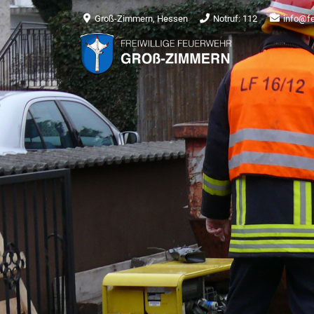
Groß-Zimmern, Hessen
Notruf: 112
info@f