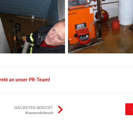
irekt an unser PR-Team!
NÄCHSTER BERICHT
Wasserrohrbruch