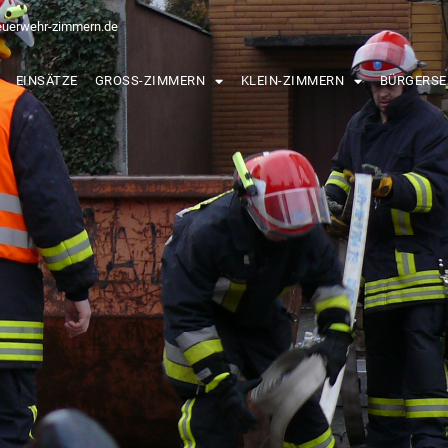
euerwehr-zimmern.de
EINSÄTZE
GROSS-ZIMMERN
KLEIN-ZIMMERN
BÜRGERSE