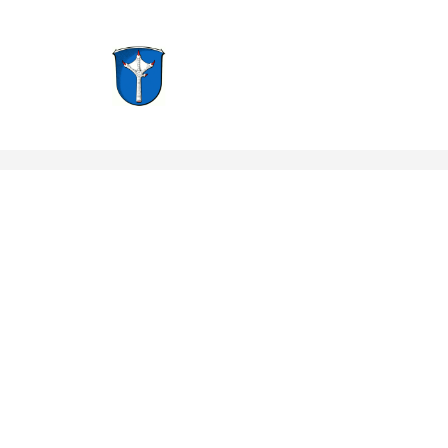
Groß-Zimmern, Hessen
Notruf: 112
info@f