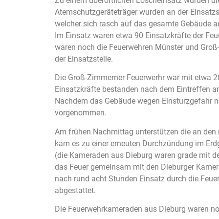
Zu einem überörtlichen Löscheinsatz wurden di
Atemschutzgeräteträger wurden an der Einsatzs
welcher sich rasch auf das gesamte Gebäude au
Im Einsatz waren etwa 90 Einsatzkräfte der Feu
waren noch die Feuerwehren Münster und Groß-
der Einsatzstelle.
Die Groß-Zimmerner Feuerwerhr war mit etwa 20 
Einsatzkräfte bestanden nach dem Eintreffen an
Nachdem das Gebäude wegen Einsturzgefahr nic
vorgenommen.
Am frühen Nachmittag unterstützen die an den
kam es zu einer erneuten Durchzündung im Erd
(die Kameraden aus Dieburg waren grade mit d
das Feuer gemeinsam mit den Dieburger Kamera
nach rund acht Stunden Einsatz durch die Feu
abgestattet.
Die Feuerwehrkameraden aus Dieburg waren noc