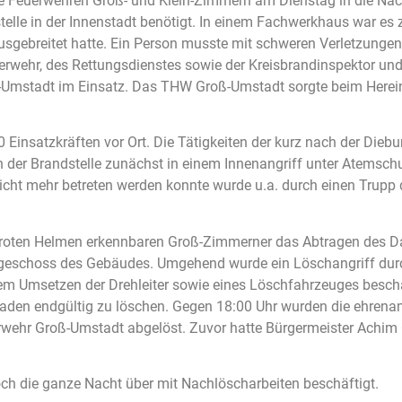
e Feuerwehren Groß- und Klein-Zimmern am Dienstag in die Nac
telle in der Innenstadt benötigt. In einem Fachwerkhaus war 
sgebreitet hatte. Ein Person musste mit schweren Verletzungen
erwehr, des Rettungsdienstes sowie der Kreisbrandinspektor und
Umstadt im Einsatz. Das THW Groß-Umstadt sorgte beim Hereinb
Einsatzkräften vor Ort. Die Tätigkeiten der kurz nach der Die
 der Brandstelle zunächst in einem Innenangriff unter Atemsch
ht mehr betreten werden konnte wurde u.a. durch einen Trupp
 roten Helmen erkennbaren Groß-Zimmerner das Abtragen des 
geschoss des Gebäudes. Umgehend wurde ein Löschangriff durc
em Umsetzen der Drehleiter sowie eines Löschfahrzeuges besch
den endgültig zu löschen. Gegen 18:00 Uhr wurden die ehrenam
erwehr Groß-Umstadt abgelöst. Zuvor hatte Bürgermeister Achi
h die ganze Nacht über mit Nachlöscharbeiten beschäftigt.