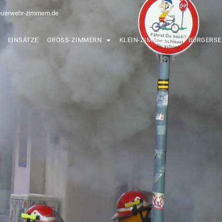
euerwehr-zimmern.de
EINSÄTZE
GROSS-ZIMMERN
KLEIN-ZIMMERN
BÜRGERSE