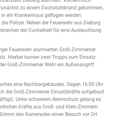
hbarstadt Dieburg alarmiert. Vornehmlich
es zunächst zu einem Dachstuhlbrand gekommen,
 in ein Krankenhaus geflogen werden.
 die Polizei. Neben der Feuerwehr aus Dieburg
rechen der Dunkelheit für eine Ausleuchtung
burger Feuerwehr alarmierten Groß-Zimmerner
utz. Hierbei kamen zwei Trupps zum Einsatz.
 der Groß-Zimmerner Wehr ein Außenangriff
Daches eine Nachbargebäudes. Gegen 16:00 Uhr
h die Groß-Zimmerner Einsatzkräfte aufgebaut
äftigt). Unter schwerem Atemschutz gelang es
tlichen Kräfte aus Groß- und Klein-Zimmern
m Grimm den Kameraden einen Besuch vor Ort