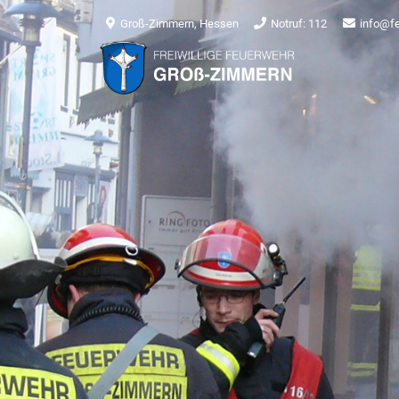
Groß-Zimmern, Hessen
Notruf: 112
info@f