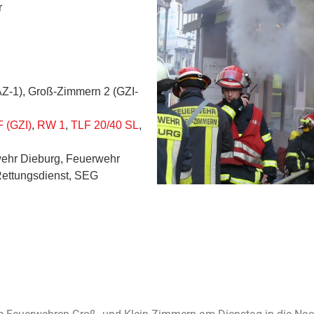
r
AZ-1), Groß-Zimmern 2 (GZI-
 (GZI)
,
RW 1
,
TLF 20/40 SL
,
wehr Dieburg, Feuerwehr
Rettungsdienst, SEG