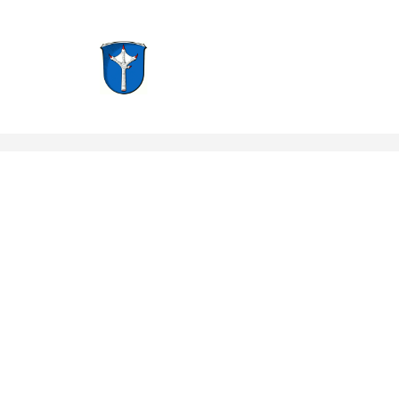
Groß-Zimmern, Hessen
Notruf: 112
info@f