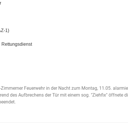
r
AZ-1)
i, Rettungsdienst
-Zimmerner Feuerwehr in der Nacht zum Montag, 11.05. alarmier
hrend des Aufbrechens der Tür mit einem sog. "Ziehfix" öffnete d
beendet.