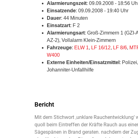
Alarmierungszeit
: 09.09.2008 - 18:56 Uh
Einsatzende
: 09.09.2008 - 19:40 Uhr
Dauer
: 44 Minuten
Einsatzart
: F 2
Alarmierungsart
: Groß-Zimmern 1 (GZI-
AZ-2), Vollalarm Klein-Zimmern
Fahrzeuge
:
ELW 1
,
LF 16/12
,
LF 8/6
,
MTF
W400
Externe Einheiten/Einsatzmittel
: Polize
Johanniter-Unfallhilfe
Bericht
Mit dem Stichwort ‚unklare Rauchentwicklung‘ 
quoll beim Eintreffen der Kräfte Rauch aus ein
Sägespänen in Brand geraten. nachdem der Zuga