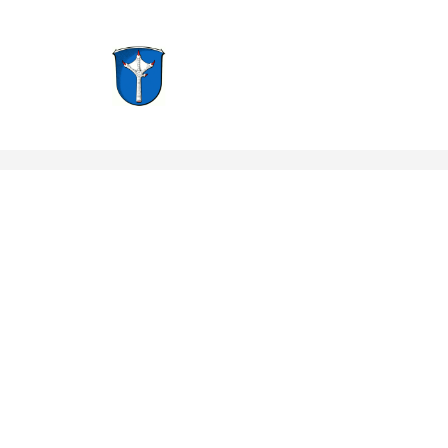
Groß-Zimmern, Hessen
Notruf: 112
info@f