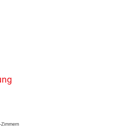
ung
ß-Zimmern