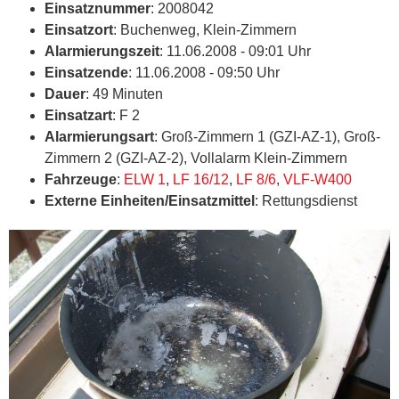
Einsatznummer
: 2008042
Einsatzort
: Buchenweg, Klein-Zimmern
Alarmierungszeit
: 11.06.2008 - 09:01 Uhr
Einsatzende
: 11.06.2008 - 09:50 Uhr
Dauer
: 49 Minuten
Einsatzart
: F 2
Alarmierungsart
: Groß-Zimmern 1 (GZI-AZ-1), Groß-
Zimmern 2 (GZI-AZ-2), Vollalarm Klein-Zimmern
Fahrzeuge
:
ELW 1
,
LF 16/12
,
LF 8/6
,
VLF-W400
Externe Einheiten/Einsatzmittel
: Rettungsdienst