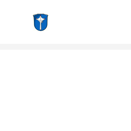
Groß-Zimmern, Hessen
Notruf: 112
info@f