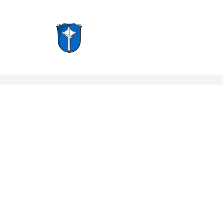
Groß-Zimmern, Hessen
Notruf: 112
info@f