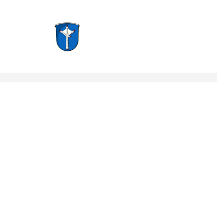
Groß-Zimmern, Hessen
Notruf: 112
info@f