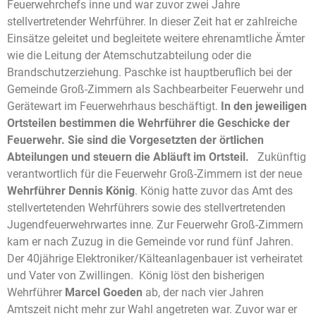
Feuerwehrchefs inne und war zuvor zwei Jahre
stellvertretender Wehrführer. In dieser Zeit hat er zahlreiche
Einsätze geleitet und begleitete weitere ehrenamtliche Ämter
wie die Leitung der Atemschutzabteilung oder die
Brandschutzerziehung. Paschke ist hauptberuflich bei der
Gemeinde Groß-Zimmern als Sachbearbeiter Feuerwehr und
Gerätewart im Feuerwehrhaus beschäftigt.
In den jeweiligen
Ortsteilen bestimmen die Wehrführer die Geschicke der
Feuerwehr. Sie sind die Vorgesetzten der örtlichen
Abteilungen und steuern die Abläuft im Ortsteil.
Zukünftig
verantwortlich für die Feuerwehr Groß-Zimmern ist der neue
Wehrführer Dennis König
. König hatte zuvor das Amt des
stellvertetenden Wehrführers sowie des stellvertretenden
Jugendfeuerwehrwartes inne. Zur Feuerwehr Groß-Zimmern
kam er nach Zuzug in die Gemeinde vor rund fünf Jahren.
Der 40jährige Elektroniker/Kälteanlagenbauer ist verheiratet
und Vater von Zwillingen. König löst den bisherigen
Wehrführer
Marcel Goeden
ab, der nach vier Jahren
Amtszeit nicht mehr zur Wahl angetreten war. Zuvor war er