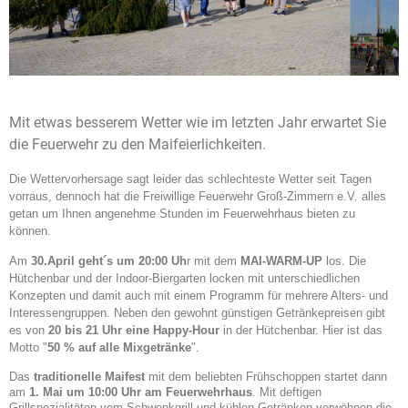
Mit etwas besserem Wetter wie im letzten Jahr erwartet Sie
die Feuerwehr zu den Maifeierlichkeiten.
Die Wettervorhersage sagt leider das schlechteste Wetter seit Tagen
vorraus, dennoch hat die Freiwillige Feuerwehr Groß-Zimmern e.V. alles
getan um Ihnen angenehme Stunden im Feuerwehrhaus bieten zu
können.
Am
30.April geht´s um 20:00 Uh
r mit dem
MAI-WARM-UP
los. Die
Hütchenbar und der Indoor-Biergarten locken mit unterschiedlichen
Konzepten und damit auch mit einem Programm für mehrere Alters- und
Interessengruppen. Neben den gewohnt günstigen Getränkepreisen gibt
es von
20 bis 21 Uhr eine Happy-Hour
in der Hütchenbar. Hier ist das
Motto "
50 % auf alle Mixgetränke
".
Das
traditionelle Maifest
mit dem beliebten Frühschoppen startet dann
am
1. Mai um 10:00 Uhr
am Feuerwehrhaus
. Mit deftigen
Grillspezialitäten vom Schwenkgrill und kühlen Getränken verwöhnen die