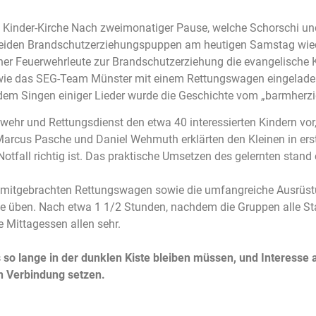
Kinder-Kirche Nach zweimonatiger Pause, welche Schorschi und
beiden Brandschutzerziehungspuppen am heutigen Samstag wiede
 Feuerwehrleute zur Brandschutzerziehung die evangelische Kin
ie das SEG-Team Münster mit einem Rettungswagen eingeladen 
em Singen einiger Lieder wurde die Geschichte vom „barmherzi
wehr und Rettungsdienst den etwa 40 interessierten Kindern vor, 
rcus Pasche und Daniel Wehmuth erklärten den Kleinen in erst
tfall richtig ist. Das praktische Umsetzen des gelernten stan
mitgebrachten Rettungswagen sowie die umfangreiche Ausrüstung
de üben. Nach etwa 1 1/2 Stunden, nachdem die Gruppen alle St
e Mittagessen allen sehr.
so lange in der dunklen Kiste bleiben müssen, und Interesse 
n Verbindung setzen.