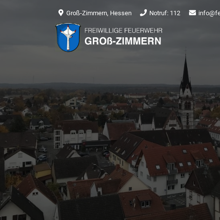
Groß-Zimmern, Hessen
Notruf: 112
info@f