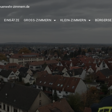
euerwehr-zimmern.de
EINSÄTZE
GROSS-ZIMMERN
KLEIN-ZIMMERN
BÜRGERSE