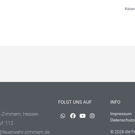
Räumu
FOLGT UNS AUF
INFO
-Zimmern, Hessen
Impressum
Datenschutz
uf: 112
@feuerwehr-zimmern.de
© 2026 die 