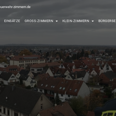
euerwehr-zimmern.de
EINSÄTZE
GROSS-ZIMMERN
KLEIN-ZIMMERN
BÜRGERSE