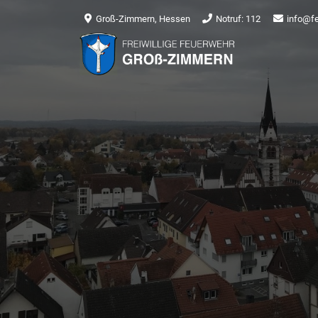
Groß-Zimmern, Hessen
Notruf: 112
info@f