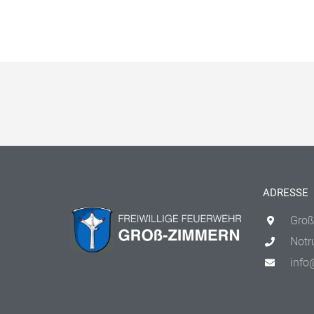
ADRESSE
Groß
Notr
info