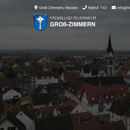
Groß-Zimmern, Hessen
Notruf: 112
info@f