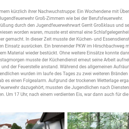
Zimmern kürzlich ihrer Nachwuchstruppe: Ein Wochendene mit Üb
 Jugendfeuerwehr Groß-Zimmern wie bei der Berufsfeuerwehr.
grüßung durch den Jugendfeuerwehrwart Gerrit Großklaus und s
ewiesen worden waren, musste erst einmal eine Schlafgelegenh
er gemacht. In dieser Zeit musste der Küchen- und Essensdiens
n Einsatz ausrücken. Ein brennender PKW im Hirschbachweg m
em Material wieder bestückt. Ohne weitere Einsätze konnte da
tagmorgen musste der Küchendienst erneut seine Arbeit aufne
 und der Feuerstelle anstand. Während des allgemeinen Aufräum
gendlichen wurden im laufe des Tages zu zwei weiteren Bränden g
b es einen Folgealarm. Aufgrund der trockenen Wetterlage ergab
ufsfeuerwehr dazugehört, mussten die Jugendlichen nach Dienst
. Um 17 Uhr, nach einem verdienten Eis, war dann auch für die