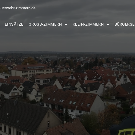
euerwehr-zimmern.de
EINSÄTZE
GROSS-ZIMMERN
KLEIN-ZIMMERN
BÜRGERSE