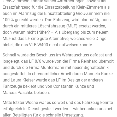
Groß-Zimmern konnte seinen Anforderungen, sowohl als
Ersatzfahrzeug für die Einsatzabteilung Klein-Zimmern als
auch im Alarmzug der Einsatzabteilung Groß-Zimmern nie
100 % gerecht werden. Das Fahrzeug wird planmäßig auch
durch ein mittleres Löschfahrzeug (MLF) ersetzt werden,
doch warum nicht früher? – Als Übergang bis zum neuem
MLF ist das LF eine gute Alternative, welches viele Dinge
bietet, die das VLF-W400 nicht aufweisen konnte.
Schnell wurde der Beschluss im
Wehrauschuss
gefasst und
losgelegt, das LF 8/6 wurde von der Firma Reinhard überholt
und durch die Firma
Muntermann
mit neuer Signaltechnik
ausgestattet. In ehrenamtlicher Arbeit durch Manuela Kunze
und Laura
Kleiser
wurde das LF im Design der anderen
Fahrzeuge beklebt und von Constantin Kunze und
Marcus
Paschke
beladen.
Mitte letzter Woche war es so weit und das Fahrzeug konnte
erfolgreich in Dienst gestellt werden – wir bedanken uns bei
allen Beteiligten für die schnelle Umsetzung.